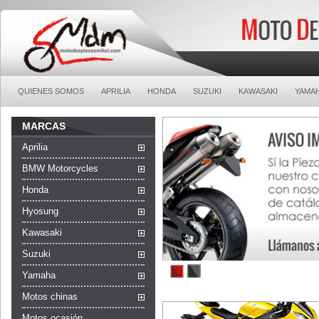
QUIENES SOMOS
APRILIA
HONDA
SUZUKI
KAWASAKI
YAMA
MARCAS
Aprilia
BMW Motorcycles
Honda
Hyosung
Kawasaki
Suzuki
1
2
Yamaha
Motos chinas
Motos ocasión