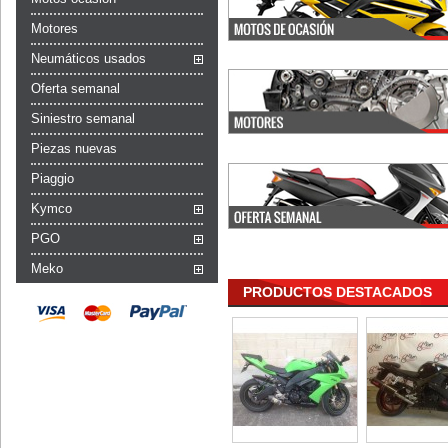
Motores
Neumáticos usados
Oferta semanal
Siniestro semanal
Piezas nuevas
Piaggio
Kymco
PGO
Meko
PRODUCTOS DESTACADOS