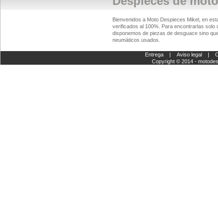
Despieces de mot
Bienvenidos a Moto Despieces Mikel, en es
verificados al 100%. Para encontrarlas solo 
disponemos de piezas de desguace sino que
neumáticos usados.
Entrega
|
Aviso legal
|
C
Copyright © 2014 - motode